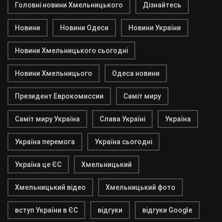
Головні новини Хмельницького
Дізнайтесь
Новини
Новини Одеси
Новини України
Новини Хмельницького сьогодні
Новини Хмельницього
Одеса новини
Президент Еврокомиссии
Саміт миру
Саміт миру Україна
Слава Україні
Україна
Україна перемога
Україна сьогодні
Україна це ЄС
Хмельницький
Хмельницький відео
Хмельницький фото
вступ України в ЄС
відгуки
відгуки Google