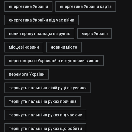
енергетика України
енергетика України карта
енергетика України під час війни
если терпнут пальцы на руках
мир в Україні
місцеві новини
новини міста
переговоры с Украиной о вступлении в июне
перемога України
терпнуть пальці на лівій руці лікування
терпнуть пальці на руках причина
терпнуть пальці на руках під час сну
терпнуть пальці на руках що робити