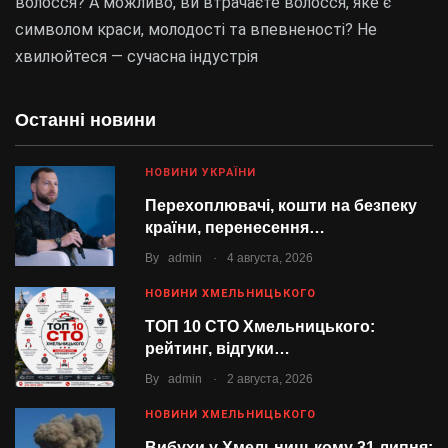
волосся? А можливо, ви втрачаєте волосся, яке є
символом краси, молодості та впевненості? Не
хвилюйтеся — сучасна індустрія
Останні новини
НОВИНИ УКРАЇНИ
Перехоплювачі, кошти на безпеку
країни, перенесення…
.
By
admin
4 августа, 2026
НОВИНИ ХМЕЛЬНИЦЬКОГО
ТОП 10 СТО Хмельницького:
рейтинг, відгуки…
.
By
admin
2 августа, 2026
НОВИНИ ХМЕЛЬНИЦЬКОГО
Вибухи у Хмельницькому 31 липня: