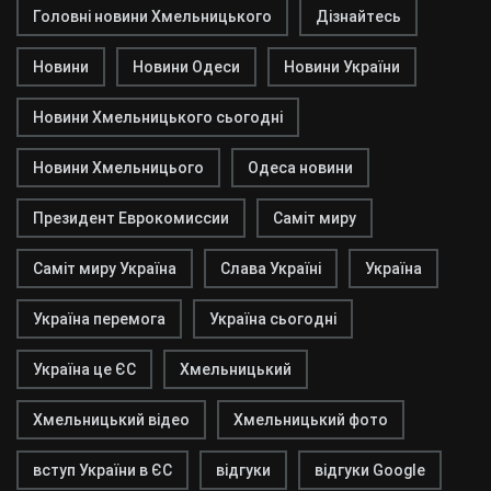
Головні новини Хмельницького
Дізнайтесь
Новини
Новини Одеси
Новини України
Новини Хмельницького сьогодні
Новини Хмельницього
Одеса новини
Президент Еврокомиссии
Саміт миру
Саміт миру Україна
Слава Україні
Україна
Україна перемога
Україна сьогодні
Україна це ЄС
Хмельницький
Хмельницький відео
Хмельницький фото
вступ України в ЄС
відгуки
відгуки Google