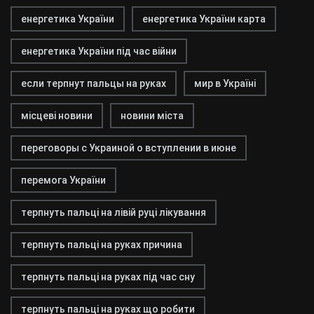
енергетика України
енергетика України карта
енергетика України під час війни
если терпнут пальцы на руках
мир в Україні
місцеві новини
новини міста
переговоры с Украиной о вступлении в июне
перемога України
терпнуть пальці на лівій руці лікування
терпнуть пальці на руках причина
терпнуть пальці на руках під час сну
терпнуть пальці на руках що робити