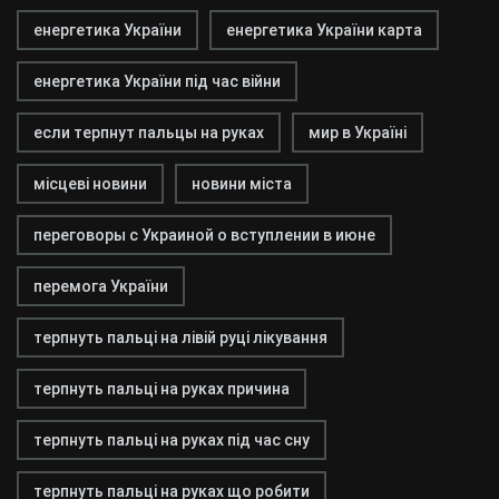
енергетика України
енергетика України карта
енергетика України під час війни
если терпнут пальцы на руках
мир в Україні
місцеві новини
новини міста
переговоры с Украиной о вступлении в июне
перемога України
терпнуть пальці на лівій руці лікування
терпнуть пальці на руках причина
терпнуть пальці на руках під час сну
терпнуть пальці на руках що робити