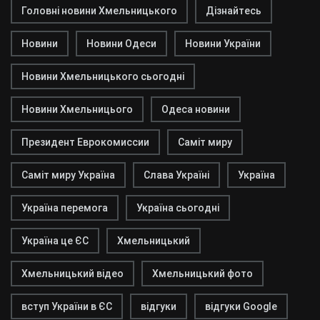
Головні новини Хмельницького
Дізнайтесь
Новини
Новини Одеси
Новини України
Новини Хмельницького сьогодні
Новини Хмельницього
Одеса новини
Президент Еврокомиссии
Саміт миру
Саміт миру Україна
Слава Україні
Україна
Україна перемога
Україна сьогодні
Україна це ЄС
Хмельницький
Хмельницький відео
Хмельницький фото
вступ України в ЄС
відгуки
відгуки Google