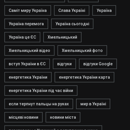
Саміт миру Україна
Слава Україні
Україна
Україна перемога
Україна сьогодні
Україна це ЄС
Хмельницький
Хмельницький відео
Хмельницький фото
вступ України в ЄС
відгуки
відгуки Google
енергетика України
енергетика України карта
енергетика України під час війни
если терпнут пальцы на руках
мир в Україні
місцеві новини
новини міста