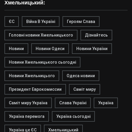
Хмельницький:
ЄС
Війна В Україні
Героям Слава
Головні новини Хмельницького
Дізнайтесь
Новини
Новини Одеси
Новини України
Новини Хмельницького сьогодні
Новини Хмельницього
Одеса новини
Президент Еврокомиссии
Саміт миру
Саміт миру Україна
Слава Україні
Україна
Україна перемога
Україна сьогодні
Україна це ЄС
Хмельницький