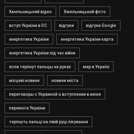
Хмельницький відео
Хмельницький фото
вступ України в ЄС
відгуки
відгуки Google
енергетика України
енергетика України карта
енергетика України під час війни
если терпнут пальцы на руках
мир в Україні
місцеві новини
новини міста
переговоры с Украиной о вступлении в июне
перемога України
терпнуть пальці на лівій руці лікування