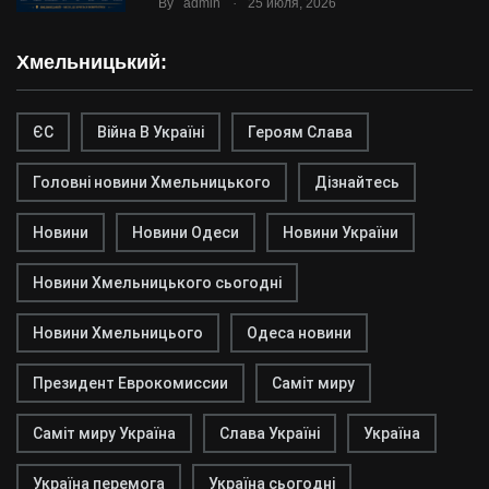
.
By
admin
25 июля, 2026
Хмельницький:
ЄС
Війна В Україні
Героям Слава
Головні новини Хмельницького
Дізнайтесь
Новини
Новини Одеси
Новини України
Новини Хмельницького сьогодні
Новини Хмельницього
Одеса новини
Президент Еврокомиссии
Саміт миру
Саміт миру Україна
Слава Україні
Україна
Україна перемога
Україна сьогодні