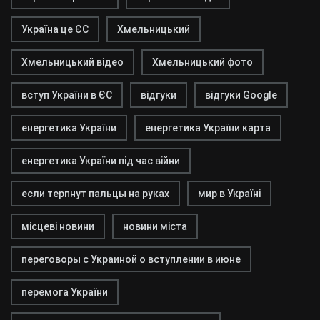
Україна це ЄС
Хмельницький
Хмельницький відео
Хмельницький фото
вступ України в ЄС
відгуки
відгуки Google
енергетика України
енергетика України карта
енергетика України під час війни
если терпнут пальцы на руках
мир в Україні
місцеві новини
новини міста
переговоры с Украиной о вступлении в июне
перемога України