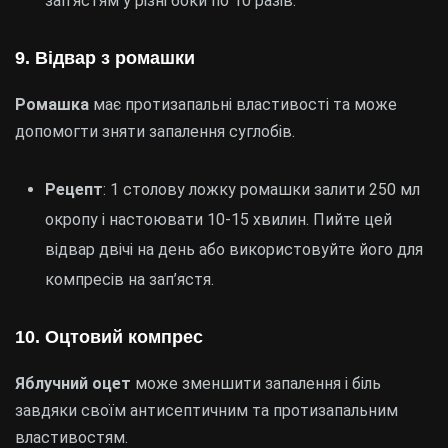
зап’ястям у різні боки по 10 разів.
9. Відвар з ромашки
Ромашка
має протизапальні властивості та може
допомогти зняти запалення суглобів.
Рецепт
: 1 столову ложку ромашки залити 250 мл
окропу і настоювати 10-15 хвилин. Пийте цей
відвар двічі на день або використовуйте його для
компресів на зап’ястя.
10. Оцтовий компрес
Яблучний оцет
може зменшити запалення і біль
завдяки своїм антисептичним та протизапальним
властивостям.