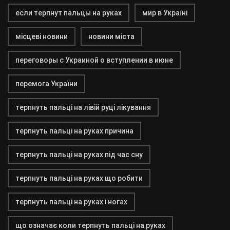
если терпнут пальцы на руках
мир в Україні
місцеві новини
новини міста
переговоры с Украиной о вступлении в июне
перемога України
терпнуть пальці на лівій руці лікування
терпнуть пальці на руках причина
терпнуть пальці на руках під час сну
терпнуть пальці на руках що робити
терпнуть пальці на руках і ногах
що означає коли терпнуть пальці на руках