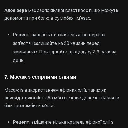
Алое вера
має заспокійливі властивості, що можуть
допомогти при болю в суглобах і м’язах.
Рецепт
: наносіть свіжий гель алое вера на
зап’ястя і залишайте на 20 хвилин перед
змиванням. Повторюйте процедуру 2-3 рази на
день.
7. Масаж з ефірними оліями
Масаж із використанням ефірних олій, таких як
лаванда
,
евкаліпт
або
м’ята
, може допомогти зняти
біль і розслабити м’язи.
Рецепт
: змішайте кілька крапель ефірної олії з