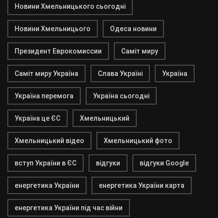
Новини Хмельницького сьогодні
Новини Хмельницього
Одеса новини
Президент Еврокомиссии
Саміт миру
Саміт миру Україна
Слава Україні
Україна
Україна перемога
Україна сьогодні
Україна це ЄС
Хмельницький
Хмельницький відео
Хмельницький фото
вступ України в ЄС
відгуки
відгуки Google
енергетика України
енергетика України карта
енергетика України під час війни