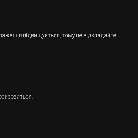
араження підвищується, тому не відкладайте
оризоваться
.