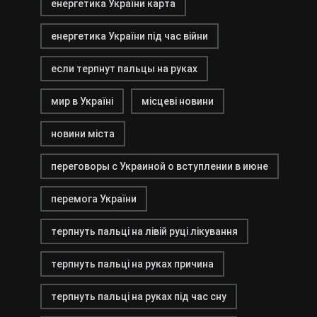
енергетика України карта
енергетика України під час війни
если терпнут пальцы на руках
мир в Україні
місцеві новини
новини міста
переговоры с Украиной о вступлении в июне
перемога України
терпнуть пальці на лівій руці лікування
терпнуть пальці на руках причина
терпнуть пальці на руках під час сну