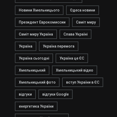
Новини Хмельницього
Одеса новини
Президент Еврокомиссии
Саміт миру
Саміт миру Україна
Слава Україні
Україна
Україна перемога
Україна сьогодні
Україна це ЄС
Хмельницький
Хмельницький відео
Хмельницький фото
вступ України в ЄС
відгуки
відгуки Google
енергетика України