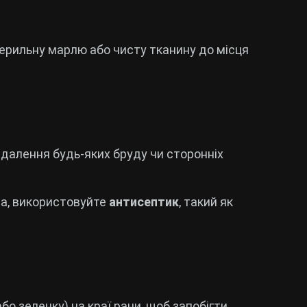
терильну марлю або чисту тканину до місця
далення будь-яких бруду чи сторонніх
ла, використовуйте
антисептик
, такий як
бо зеленку) на краї рани, щоб запобігти