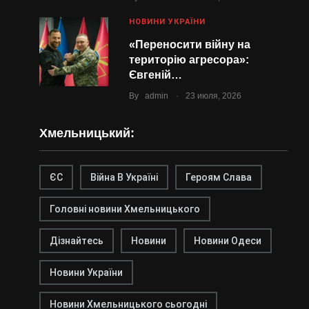
НОВИНИ УКРАЇНИ
«Переносити війну на
територію агресора»:
Євгеній…
.
By
admin
23 июля, 2026
Хмельницький:
ЄС
Війна В Україні
Героям Слава
Головні новини Хмельницького
Дізнайтесь
Новини
Новини Одеси
Новини України
Новини Хмельницького сьогодні