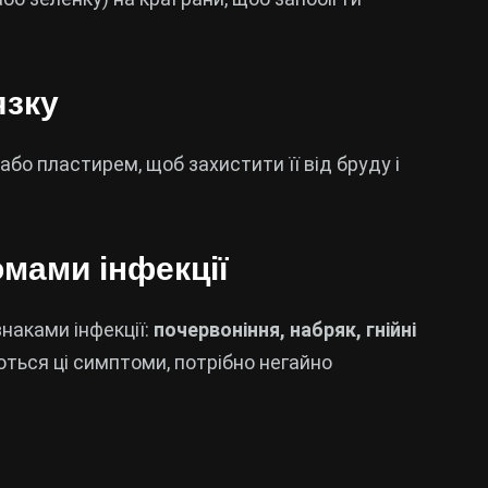
язку
бо пластирем, щоб захистити її від бруду і
мами інфекції
наками інфекції:
почервоніння, набряк, гнійні
ються ці симптоми, потрібно негайно