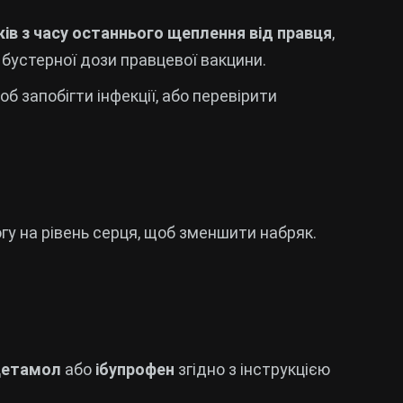
ків з часу останнього щеплення від правця
,
бустерної дози правцевої вакцини.
щоб запобігти інфекції, або перевірити
огу на рівень серця, щоб зменшити набряк.
цетамол
або
ібупрофен
згідно з інструкцією