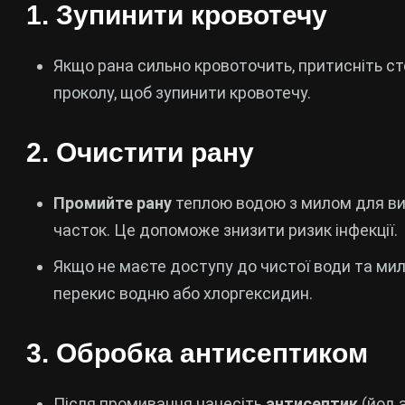
1.
Зупинити кровотечу
Якщо рана сильно кровоточить, притисніть с
проколу, щоб зупинити кровотечу.
2.
Очистити рану
Промийте рану
теплою водою з милом для ви
часток. Це допоможе знизити ризик інфекції.
Якщо не маєте доступу до чистої води та ми
перекис водню або хлоргексидин.
3.
Обробка антисептиком
Після промивання нанесіть
антисептик
(йод а