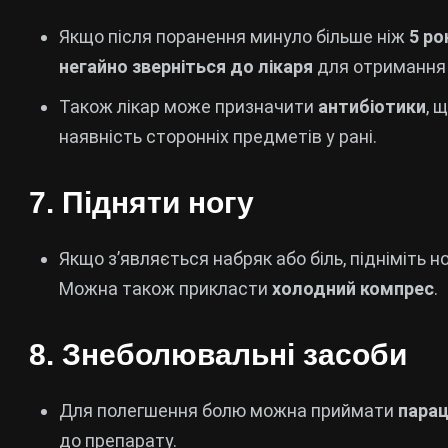
Якщо після поранення минуло більше ніж
5 ро
негайно зверніться до лікаря
для отримання 
Також лікар може призначити
антибіотики
, 
наявність сторонніх предметів у рані.
7.
Підняти ногу
Якщо з’являється набряк або біль, підніміть н
Можна також прикласти
холодний компрес
.
8.
Знеболювальні засоби
Для полегшення болю можна приймати
пара
до препарату.