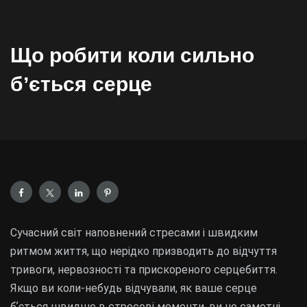
Що робити коли сильно
бʼється серце
Сучасний світ наповнений стресами і швидким
ритмом життя, що нерідко призводить до відчуття
тривоги, нервозності та прискореного серцебиття.
Якщо ви коли-небудь відчували, як ваше серце
бʼється швидше в стресові моменти, ви не самотні.