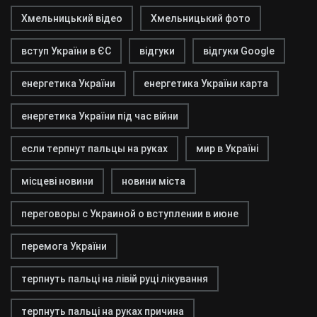
Хмельницький відео
Хмельницький фото
вступ України в ЄС
відгуки
відгуки Google
енергетика України
енергетика України карта
енергетика України під час війни
если терпнут пальцы на руках
мир в Україні
місцеві новини
новини міста
переговоры с Украиной о вступлении в июне
перемога України
терпнуть пальці на лівій руці лікування
терпнуть пальці на руках причина