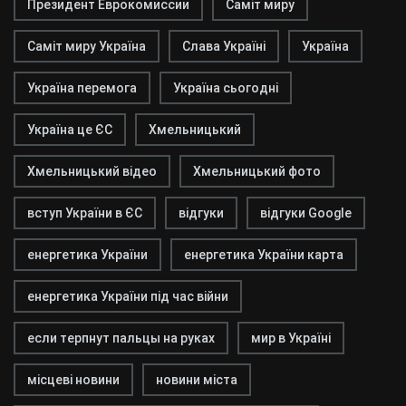
Президент Еврокомиссии
Саміт миру
Саміт миру Україна
Слава Україні
Україна
Україна перемога
Україна сьогодні
Україна це ЄС
Хмельницький
Хмельницький відео
Хмельницький фото
вступ України в ЄС
відгуки
відгуки Google
енергетика України
енергетика України карта
енергетика України під час війни
если терпнут пальцы на руках
мир в Україні
місцеві новини
новини міста