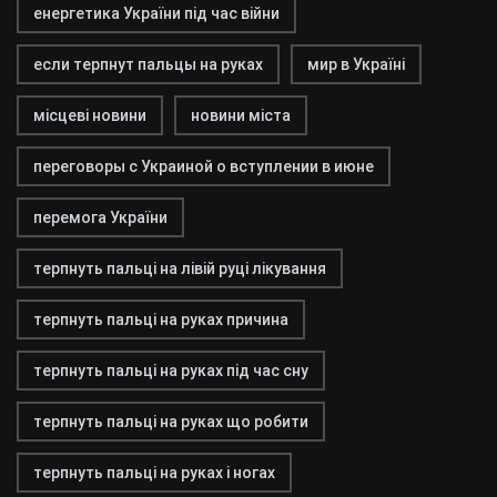
енергетика України під час війни
если терпнут пальцы на руках
мир в Україні
місцеві новини
новини міста
переговоры с Украиной о вступлении в июне
перемога України
терпнуть пальці на лівій руці лікування
терпнуть пальці на руках причина
терпнуть пальці на руках під час сну
терпнуть пальці на руках що робити
терпнуть пальці на руках і ногах