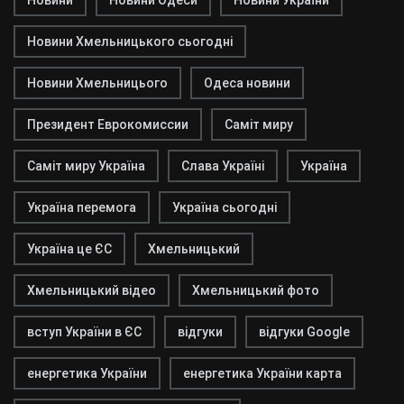
Новини
Новини Одеси
Новини України
Новини Хмельницького сьогодні
Новини Хмельницього
Одеса новини
Президент Еврокомиссии
Саміт миру
Саміт миру Україна
Слава Україні
Україна
Україна перемога
Україна сьогодні
Україна це ЄС
Хмельницький
Хмельницький відео
Хмельницький фото
вступ України в ЄС
відгуки
відгуки Google
енергетика України
енергетика України карта