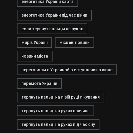
енергетика України карта
енергетика України під час війни
если терпнут пальцы на руках
мир в Україні
місцеві новини
новини міста
переговоры с Украиной о вступлении в июне
перемога України
терпнуть пальці на лівій руці лікування
терпнуть пальці на руках причина
терпнуть пальці на руках під час сну