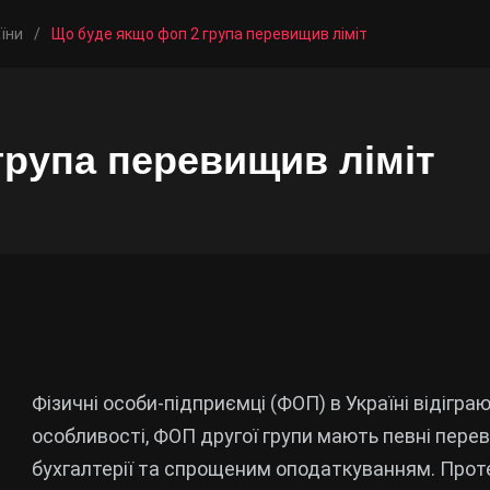
їни
/
Що буде якщо фоп 2 група перевищив ліміт
група перевищив ліміт
Фізичні особи-підприємці (ФОП) в Україні відіграю
особливості, ФОП другої групи мають певні перев
бухгалтерії та спрощеним оподаткуванням. Проте