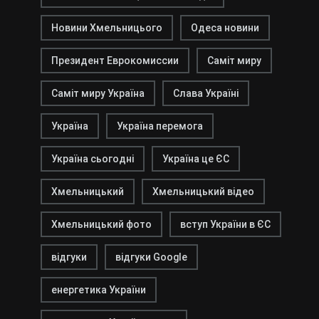
Новини Хмельницього
Одеса новини
Президент Еврокомиссии
Саміт миру
Саміт миру Україна
Слава Україні
Україна
Україна перемога
Україна сьогодні
Україна це ЄС
Хмельницький
Хмельницький відео
Хмельницький фото
вступ України в ЄС
відгуки
відгуки Google
енергетика України