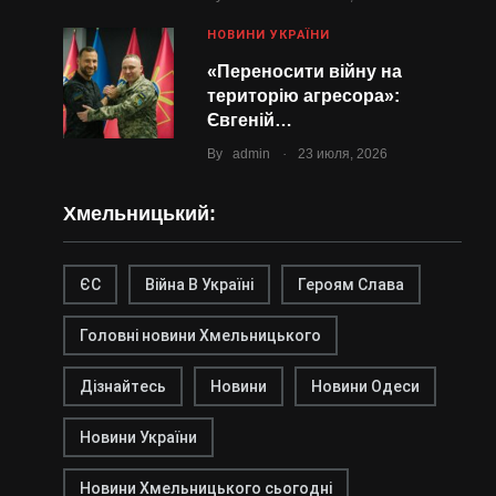
НОВИНИ УКРАЇНИ
«Переносити війну на
територію агресора»:
Євгеній…
.
By
admin
23 июля, 2026
Хмельницький:
ЄС
Війна В Україні
Героям Слава
Головні новини Хмельницького
Дізнайтесь
Новини
Новини Одеси
Новини України
Новини Хмельницького сьогодні