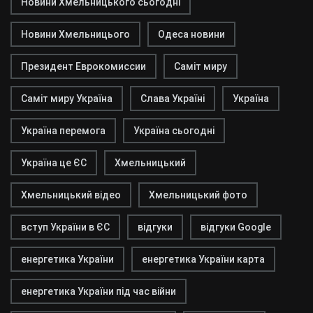
Новини Хмельницького сьогодні
Новини Хмельницього
Одеса новини
Президент Еврокомиссии
Саміт миру
Саміт миру Україна
Слава Україні
Україна
Україна перемога
Україна сьогодні
Україна це ЄС
Хмельницький
Хмельницький відео
Хмельницький фото
вступ України в ЄС
відгуки
відгуки Google
енергетика України
енергетика України карта
енергетика України під час війни