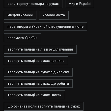
если терпнут пальцы на руках
мир в Україні
місцеві новини
новини міста
переговоры с Украиной о вступлении в июне
перемога України
терпнуть пальці на лівій руці лікування
терпнуть пальці на руках причина
терпнуть пальці на руках під час сну
терпнуть пальці на руках що робити
терпнуть пальці на руках і ногах
що означає коли терпнуть пальці на руках