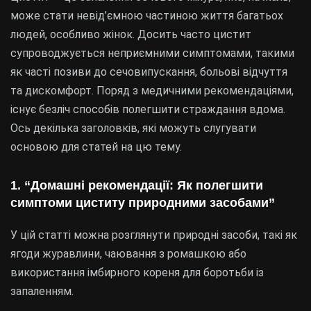
може стати невід’ємною частиною життя багатьох
людей, особливо жінок. Досить часто цистит
супроводжується неприємними симптомами, такими
як часті позиви до сечовипускання, больові відчуття
та дискомфорт. Поряд з медичними рекомендаціями,
існує безліч способів полегшити страждання вдома.
Ось декілька заголовків, які можуть слугувати
основою для статей на цю тему.
1. “Домашні рекомендації: Як полегшити
симптоми циститу природними засобами”
У цій статті можна розглянути природні засоби, такі як
ягоди журавлини, чаювання з ромашкою або
використання імбирного кореня для боротьби із
запаленням.