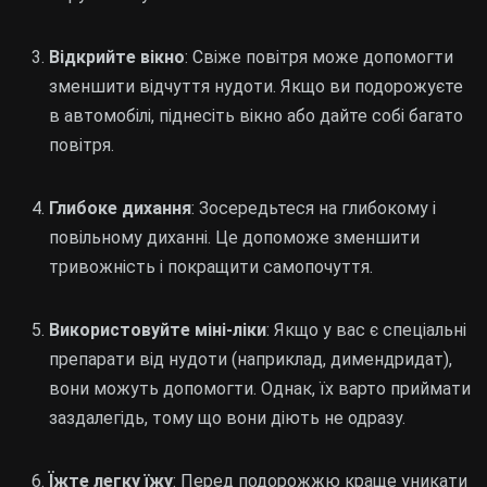
Відкрийте вікно
: Свіже повітря може допомогти
зменшити відчуття нудоти. Якщо ви подорожуєте
в автомобілі, піднесіть вікно або дайте собі багато
повітря.
Глибоке дихання
: Зосередьтеся на глибокому і
повільному диханні. Це допоможе зменшити
тривожність і покращити самопочуття.
Використовуйте міні-ліки
: Якщо у вас є спеціальні
препарати від нудоти (наприклад, димендридат),
вони можуть допомогти. Однак, їх варто приймати
заздалегідь, тому що вони діють не одразу.
Їжте легку їжу
: Перед подорожжю краще уникати