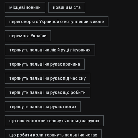
місцеві новини
новини міста
переговоры с Украиной о вступлении в июне
перемога України
терпнуть пальці на лівій руці лікування
терпнуть пальці на руках причина
терпнуть пальці на руках під час сну
терпнуть пальці на руках що робити
терпнуть пальці на руках і ногах
що означає коли терпнуть пальці на руках
що робити коли терпнуть пальці на ногах