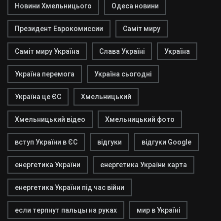
Новини Хмельницього
Одеса новини
Президент Еврокомиссии
Саміт миру
Саміт миру Україна
Слава Україні
Україна
Україна перемога
Україна сьогодні
Україна це ЄС
Хмельницький
Хмельницький відео
Хмельницький фото
вступ України в ЄС
відгуки
відгуки Google
енергетика України
енергетика України карта
енергетика України під час війни
если терпнут пальцы на руках
мир в Україні