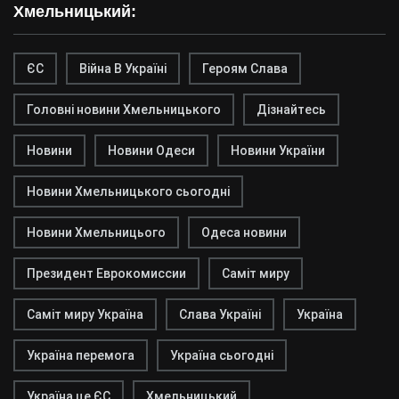
Хмельницький:
ЄС
Війна В Україні
Героям Слава
Головні новини Хмельницького
Дізнайтесь
Новини
Новини Одеси
Новини України
Новини Хмельницького сьогодні
Новини Хмельницього
Одеса новини
Президент Еврокомиссии
Саміт миру
Саміт миру Україна
Слава Україні
Україна
Україна перемога
Україна сьогодні
Україна це ЄС
Хмельницький