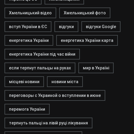
Хмельницький відео
Хмельницький фото
вступ України в ЄС
відгуки
відгуки Google
енергетика України
енергетика України карта
енергетика України під час війни
если терпнут пальцы на руках
мир в Україні
місцеві новини
новини міста
переговоры с Украиной о вступлении в июне
перемога України
терпнуть пальці на лівій руці лікування