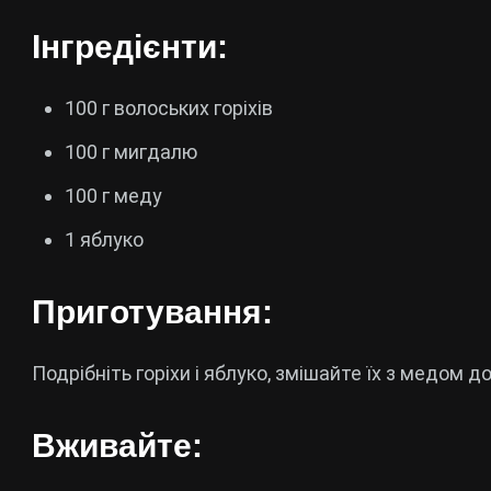
Інгредієнти:
100 г волоських горіхів
100 г мигдалю
100 г меду
1 яблуко
Приготування:
Подрібніть горіхи і яблуко, змішайте їх з медом д
Вживайте: