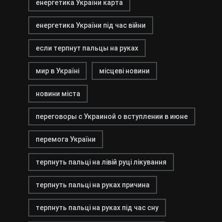
енергетика України карта
енергетика України під час війни
если терпнут пальцы на руках
мир в Україні
місцеві новини
новини міста
переговоры с Украиной о вступлении в июне
перемога України
терпнуть пальці на лівій руці лікування
терпнуть пальці на руках причина
терпнуть пальці на руках під час сну