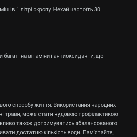
іші в 1 літрі окропу. Нехай настоїть 30
ри багаті на вітаміни і антиоксиданти, що
ового способу життя. Використання народних
ітні трави, може стати чудовою профілактикою
важливо також дотримуватись збалансованого
ивати достатню кількість води. Пам’ятайте,