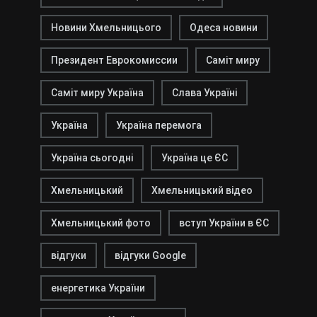
Новини Хмельницього
Одеса новини
Президент Еврокомиссии
Саміт миру
Саміт миру Україна
Слава Україні
Україна
Україна перемога
Україна сьогодні
Україна це ЄС
Хмельницький
Хмельницький відео
Хмельницький фото
вступ України в ЄС
відгуки
відгуки Google
енергетика України