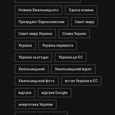
Новини Хмельницього
Одеса новини
Президент Еврокомиссии
Саміт миру
Саміт миру Україна
Слава Україні
Україна
Україна перемога
Україна сьогодні
Україна це ЄС
Хмельницький
Хмельницький відео
Хмельницький фото
вступ України в ЄС
відгуки
відгуки Google
енергетика України