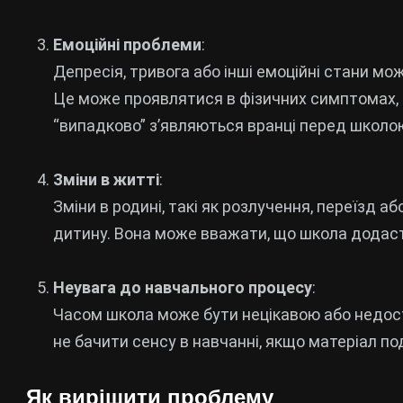
Емоційні проблеми
:
Депресія, тривога або інші емоційні стани м
Це може проявлятися в фізичних симптомах, та
“випадково” з’являються вранці перед школо
Зміни в житті
:
Зміни в родині, такі як розлучення, переїзд а
дитину. Вона може вважати, що школа додасть
Неувага до навчального процесу
:
Часом школа може бути нецікавою або недос
не бачити сенсу в навчанні, якщо матеріал п
Як вирішити проблему