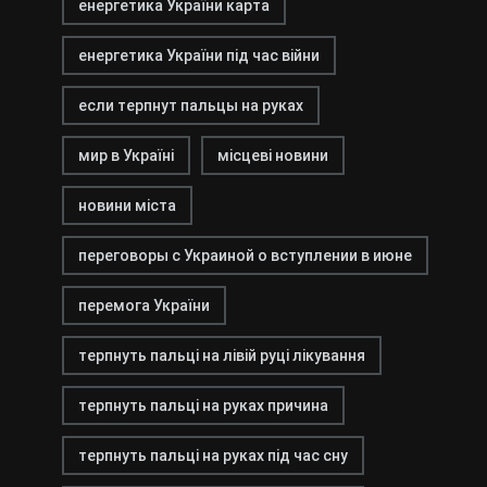
енергетика України карта
енергетика України під час війни
если терпнут пальцы на руках
мир в Україні
місцеві новини
новини міста
переговоры с Украиной о вступлении в июне
перемога України
терпнуть пальці на лівій руці лікування
терпнуть пальці на руках причина
терпнуть пальці на руках під час сну