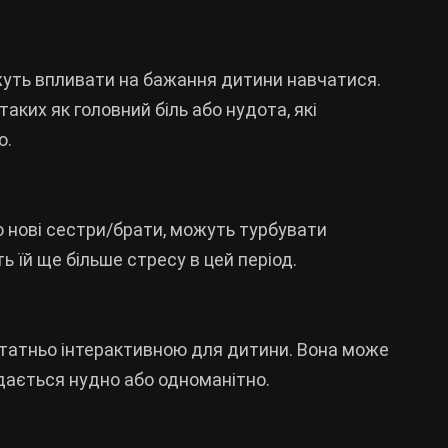
ожуть впливати на бажання дитини навчатися.
ких як головний біль або нудота, які
ю.
бо нові сестри/брати, можуть турбувати
 їй ще більше стресу в цей період.
татньо інтерактивною для дитини. Вона може
одається нудно або одноманітно.