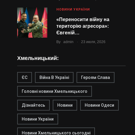
НОВИНИ УКРАЇНИ
«Переносити війну на
територію агресора»:
Євгеній…
.
By
admin
23 июля, 2026
Хмельницький:
ЄС
Війна В Україні
Героям Слава
Головні новини Хмельницького
Дізнайтесь
Новини
Новини Одеси
Новини України
Новини Хмельницького сьогодні