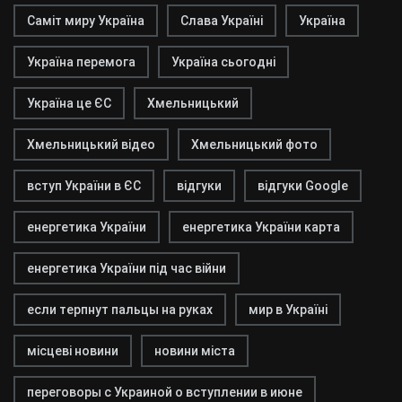
Саміт миру Україна
Слава Україні
Україна
Україна перемога
Україна сьогодні
Україна це ЄС
Хмельницький
Хмельницький відео
Хмельницький фото
вступ України в ЄС
відгуки
відгуки Google
енергетика України
енергетика України карта
енергетика України під час війни
если терпнут пальцы на руках
мир в Україні
місцеві новини
новини міста
переговоры с Украиной о вступлении в июне