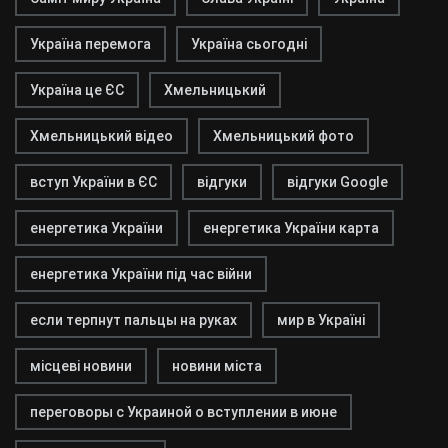
Україна перемога
Україна сьогодні
Україна це ЄС
Хмельницький
Хмельницький відео
Хмельницький фото
вступ України в ЄС
відгуки
відгуки Google
енергетика України
енергетика України карта
енергетика України під час війни
если терпнут пальцы на руках
мир в Україні
місцеві новини
новини міста
переговоры с Украиной о вступлении в июне