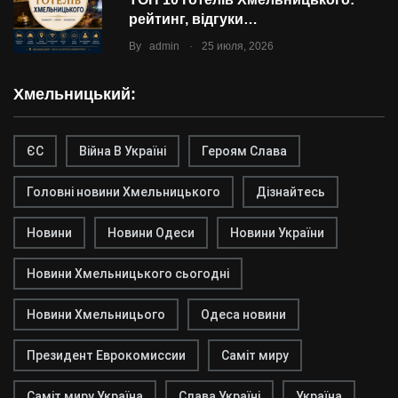
рейтинг, відгуки…
.
By
admin
25 июля, 2026
Хмельницький:
ЄС
Війна В Україні
Героям Слава
Головні новини Хмельницького
Дізнайтесь
Новини
Новини Одеси
Новини України
Новини Хмельницького сьогодні
Новини Хмельницього
Одеса новини
Президент Еврокомиссии
Саміт миру
Саміт миру Україна
Слава Україні
Україна