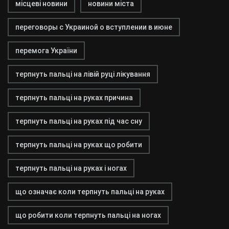
місцеві новини
новини міста
переговоры с Украиной о вступлении в июне
перемога України
терпнуть пальці на лівій руці лікування
терпнуть пальці на руках причина
терпнуть пальці на руках під час сну
терпнуть пальці на руках що робити
терпнуть пальці на руках і ногах
що означає коли терпнуть пальці на руках
що робити коли терпнуть пальці на ногах