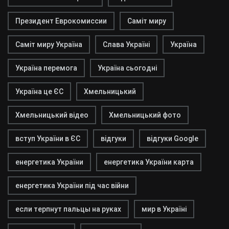
Президент Еврокомиссии
Саміт миру
Саміт миру Україна
Слава Україні
Україна
Україна перемога
Україна сьогодні
Україна це ЄС
Хмельницький
Хмельницький відео
Хмельницький фото
вступ України в ЄС
відгуки
відгуки Google
енергетика України
енергетика України карта
енергетика України під час війни
если терпнут пальцы на руках
мир в Україні