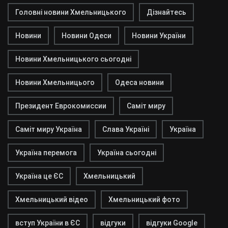
Головні новини Хмельницького
Дізнайтесь
Новини
Новини Одеси
Новини України
Новини Хмельницького сьогодні
Новини Хмельницього
Одеса новини
Президент Еврокомиссии
Саміт миру
Саміт миру Україна
Слава Україні
Україна
Україна перемога
Україна сьогодні
Україна це ЄС
Хмельницький
Хмельницький відео
Хмельницький фото
вступ України в ЄС
відгуки
відгуки Google