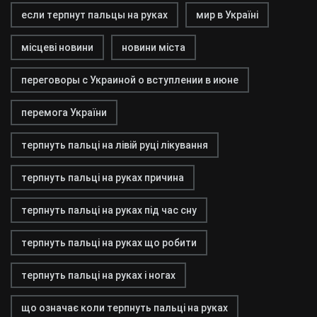
если терпнут пальцы на руках
мир в Україні
місцеві новини
новини міста
переговоры с Украиной о вступлении в июне
перемога України
терпнуть пальці на лівій руці лікування
терпнуть пальці на руках причина
терпнуть пальці на руках під час сну
терпнуть пальці на руках що робити
терпнуть пальці на руках і ногах
що означає коли терпнуть пальці на руках