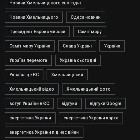
Новини Хмельницького сьогодні
Новини Хмельницього
Одеса новини
Президент Еврокомиссии
Саміт миру
Саміт миру Україна
Слава Україні
Україна
Україна перемога
Україна сьогодні
Україна це ЄС
Хмельницький
Хмельницький відео
Хмельницький фото
вступ України в ЄС
відгуки
відгуки Google
енергетика України
енергетика України карта
енергетика України під час війни