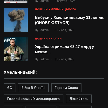
.
By
admin
2 августа, 2026
НОВИНИ ХМЕЛЬНИЦЬКОГО
Вибухи у Хмельницькому 31 липня:
(ОНОВЛЮЄТЬСЯ)
.
By
admin
31 июля, 2026
НОВИНИ УКРАЇНИ
Україна отримала €3,47 млрд у
межах…
.
By
admin
31 июля, 2026
Хмельницький:
ЄС
Війна В Україні
Героям Слава
Головні новини Хмельницького
Дізнайтесь