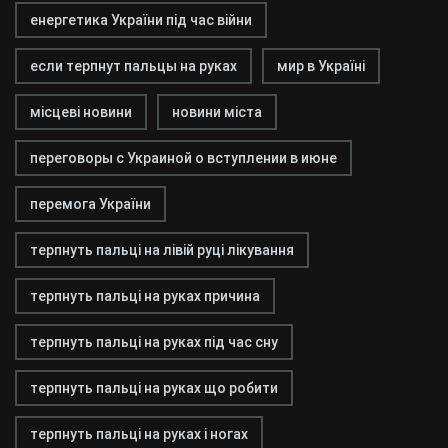
енергетика України під час війни
если терпнут пальцы на руках
мир в Україні
місцеві новини
новини міста
переговоры с Украиной о вступлении в июне
перемога України
терпнуть пальці на лівій руці лікування
терпнуть пальці на руках причина
терпнуть пальці на руках під час сну
терпнуть пальці на руках що робити
терпнуть пальці на руках і ногах