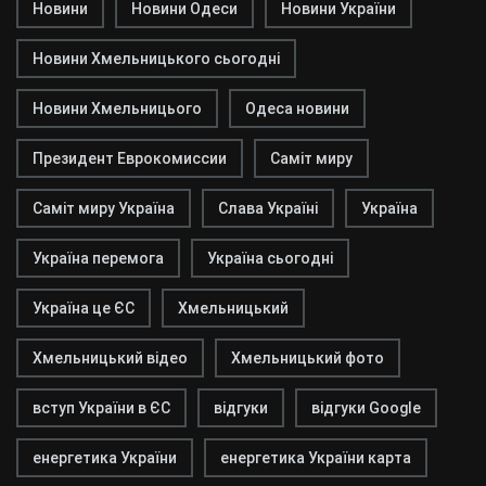
Новини
Новини Одеси
Новини України
Новини Хмельницького сьогодні
Новини Хмельницього
Одеса новини
Президент Еврокомиссии
Саміт миру
Саміт миру Україна
Слава Україні
Україна
Україна перемога
Україна сьогодні
Україна це ЄС
Хмельницький
Хмельницький відео
Хмельницький фото
вступ України в ЄС
відгуки
відгуки Google
енергетика України
енергетика України карта