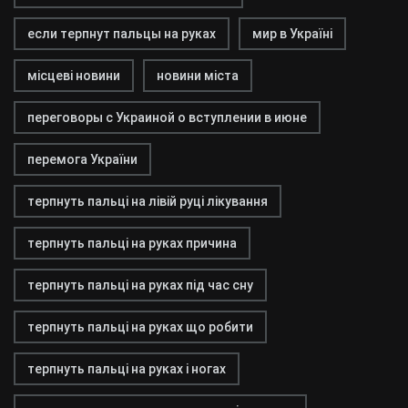
если терпнут пальцы на руках
мир в Україні
місцеві новини
новини міста
переговоры с Украиной о вступлении в июне
перемога України
терпнуть пальці на лівій руці лікування
терпнуть пальці на руках причина
терпнуть пальці на руках під час сну
терпнуть пальці на руках що робити
терпнуть пальці на руках і ногах