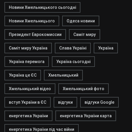
Новини Хмельницького сьогодні
Новини Хмельницього
Одеса новини
Президент Еврокомиссии
Саміт миру
Саміт миру Україна
Слава Україні
Україна
Україна перемога
Україна сьогодні
Україна це ЄС
Хмельницький
Хмельницький відео
Хмельницький фото
вступ України в ЄС
відгуки
відгуки Google
енергетика України
енергетика України карта
енергетика України під час війни