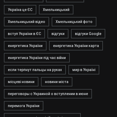
Україна це ЄС
Хмельницький
Хмельницький відео
Хмельницький фото
вступ України в ЄС
відгуки
відгуки Google
енергетика України
енергетика України карта
енергетика України під час війни
если терпнут пальцы на руках
мир в Україні
місцеві новини
новини міста
переговоры с Украиной о вступлении в июне
перемога України