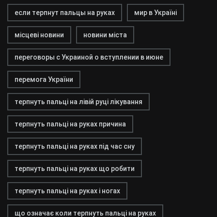
если терпнут пальцы на руках
мир в Україні
місцеві новини
новини міста
переговоры с Украиной о вступлении в июне
перемога України
терпнуть пальці на лівій руці лікування
терпнуть пальці на руках причина
терпнуть пальці на руках під час сну
терпнуть пальці на руках що робити
терпнуть пальці на руках і ногах
що означає коли терпнуть пальці на руках