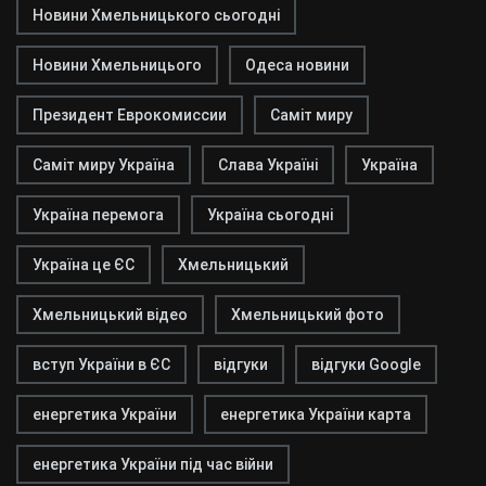
Новини Хмельницького сьогодні
Новини Хмельницього
Одеса новини
Президент Еврокомиссии
Саміт миру
Саміт миру Україна
Слава Україні
Україна
Україна перемога
Україна сьогодні
Україна це ЄС
Хмельницький
Хмельницький відео
Хмельницький фото
вступ України в ЄС
відгуки
відгуки Google
енергетика України
енергетика України карта
енергетика України під час війни