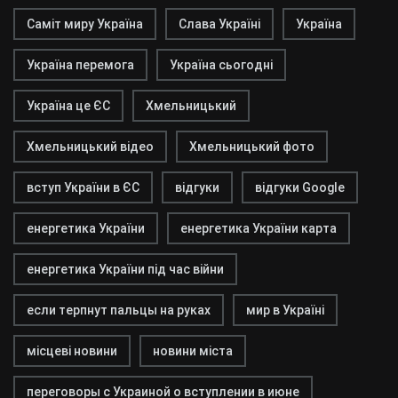
Саміт миру Україна
Слава Україні
Україна
Україна перемога
Україна сьогодні
Україна це ЄС
Хмельницький
Хмельницький відео
Хмельницький фото
вступ України в ЄС
відгуки
відгуки Google
енергетика України
енергетика України карта
енергетика України під час війни
если терпнут пальцы на руках
мир в Україні
місцеві новини
новини міста
переговоры с Украиной о вступлении в июне