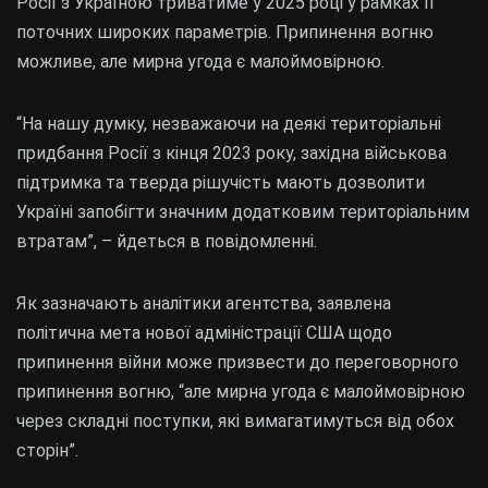
Росії з Україною триватиме у 2025 році у рамках її
поточних широких параметрів. Припинення вогню
можливе, але мирна угода є малоймовірною.
“На нашу думку, незважаючи на деякі територіальні
придбання Росії з кінця 2023 року, західна військова
підтримка та тверда рішучість мають дозволити
Україні запобігти значним додатковим територіальним
втратам”, – йдеться в повідомленні.
Як зазначають аналітики агентства, заявлена
політична мета нової адміністрації США щодо
припинення війни може призвести до переговорного
припинення вогню, “але мирна угода є малоймовірною
через складні поступки, які вимагатимуться від обох
сторін”.