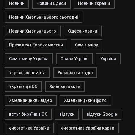
Новини
Новини Одеси
Новини України
Новини Хмельницького сьогодні
Новини Хмельницього
Одеса новини
Президент Еврокомиссии
Саміт миру
Саміт миру Україна
Слава Україні
Україна
Україна перемога
Україна сьогодні
Україна це ЄС
Хмельницький
Хмельницький відео
Хмельницький фото
вступ України в ЄС
відгуки
відгуки Google
енергетика України
енергетика України карта