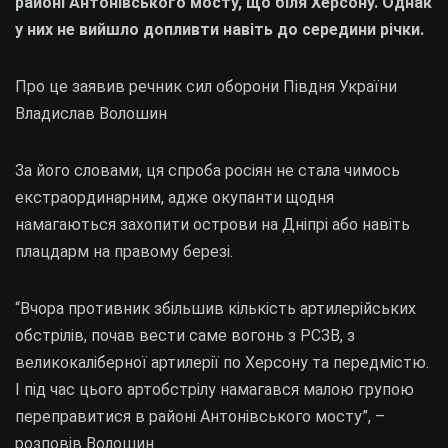
районі Антонівського мосту, що біля Херсону. Однак
у них не вийшло допливти навіть до середини річки.
Про це заявив речник сил оборони Півдня України
Владислав Волошин
За його словами, ця спроба росіян не стала чимось
екстраординарним, адже окупанти щодня
намагаються захопити острови на Дніпрі або навіть
плацдарм на правому березі.
“Вчора противник збільшив кількість артилерійських
обстрілів, почав вести саме вогонь з РСЗВ, з
великокаліберної артилерії по Херсону та передмістю.
І під час цього артобстрілу намагався малою групою
переправитися в районі Антонівського мосту”, –
розповів Волошин.