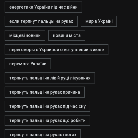
енергетика України під час війни
если терпнут пальцы на руках
мир в Україні
місцеві новини
новини міста
переговоры с Украиной о вступлении в июне
перемога України
терпнуть пальці на лівій руці лікування
терпнуть пальці на руках причина
терпнуть пальці на руках під час сну
терпнуть пальці на руках що робити
терпнуть пальці на руках і ногах