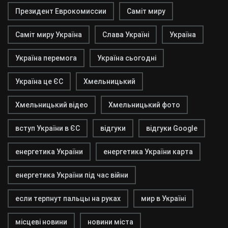
Президент Еврокомиссии
Саміт миру
Саміт миру Україна
Слава Україні
Україна
Україна перемога
Україна сьогодні
Україна це ЄС
Хмельницький
Хмельницький відео
Хмельницький фото
вступ України в ЄС
відгуки
відгуки Google
енергетика України
енергетика України карта
енергетика України під час війни
если терпнут пальцы на руках
мир в Україні
місцеві новини
новини міста