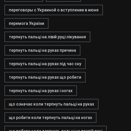
переговоры с Украиной о вступлении в июне
перемога України
терпнуть пальці на лівій руці лікування
терпнуть пальці на руках причина
терпнуть пальці на руках під час сну
терпнуть пальці на руках що робити
терпнуть пальці на руках і ногах
що означає коли терпнуть пальці на руках
що робити коли терпнуть пальці на ногах
що робити коли терпнуть пальці на правій руці