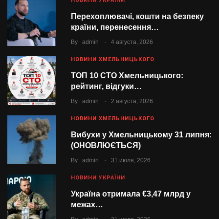
НОВИНИ УКРАЇНИ
Перехоплювачі, кошти на безпеку
країни, перенесення…
.
By
admin
4 августа, 2026
НОВИНИ ХМЕЛЬНИЦЬКОГО
ТОП 10 СТО Хмельницького:
рейтинг, відгуки…
.
By
admin
2 августа, 2026
НОВИНИ ХМЕЛЬНИЦЬКОГО
Вибухи у Хмельницькому 31 липня:
(ОНОВЛЮЄТЬСЯ)
.
By
admin
31 июля, 2026
НОВИНИ УКРАЇНИ
Україна отримала €3,47 млрд у
межах…
.