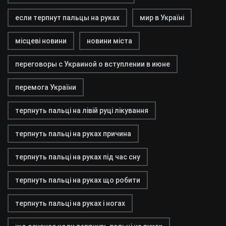
если терпнут пальцы на руках
мир в Україні
місцеві новини
новини міста
переговоры с Украиной о вступлении в июне
перемога України
терпнуть пальці на лівій руці лікування
терпнуть пальці на руках причина
терпнуть пальці на руках під час сну
терпнуть пальці на руках що робити
терпнуть пальці на руках і ногах