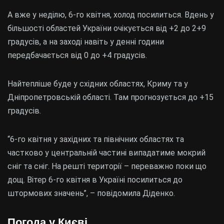
А вже у неділю, 6-го квітня, холод посилиться. Вдень у
більшості областей України очікується від +2 до 2+9
градусів, а на заході навіть у денні години
передбачається від 0 до +4 градусів.
Найтепліше буде у східних областях, Криму та у
Дніпропетровській області. Там прогнозується до +15
градусів.
“6-го квітня у західних та північних областях та
частково у центральній частині випадатиме мокрий
сніг та сніг. На решті території – переважно поки що
дощ. Вітер 6-го квітня в Україні посилиться до
штормових значень”, – повідомила Діденко.
Погода у Києві