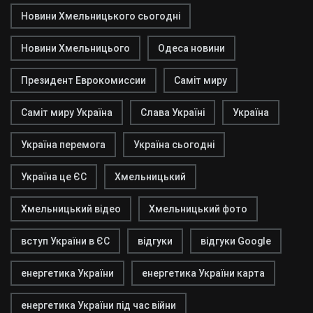
Новини Хмельницького сьогодні
Новини Хмельницього
Одеса новини
Президент Еврокомиссии
Саміт миру
Саміт миру Україна
Слава Україні
Україна
Україна перемога
Україна сьогодні
Україна це ЄС
Хмельницький
Хмельницький відео
Хмельницький фото
вступ України в ЄС
відгуки
відгуки Google
енергетика України
енергетика України карта
енергетика України під час війни