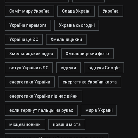
Саміт миру Україна
Слава Україні
Україна
Україна перемога
Україна сьогодні
Україна це ЄС
Хмельницький
Хмельницький відео
Хмельницький фото
вступ України в ЄС
відгуки
відгуки Google
енергетика України
енергетика України карта
енергетика України під час війни
если терпнут пальцы на руках
мир в Україні
місцеві новини
новини міста