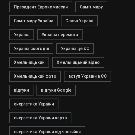
Президент Еврокомиссии
Саміт миру
Саміт миру Україна
Слава Україні
Україна
Україна перемога
Україна сьогодні
Україна це ЄС
Хмельницький
Хмельницький відео
Хмельницький фото
вступ України в ЄС
відгуки
відгуки Google
енергетика України
енергетика України карта
енергетика України під час війни