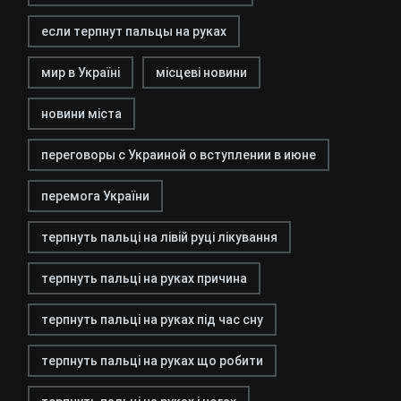
если терпнут пальцы на руках
мир в Україні
місцеві новини
новини міста
переговоры с Украиной о вступлении в июне
перемога України
терпнуть пальці на лівій руці лікування
терпнуть пальці на руках причина
терпнуть пальці на руках під час сну
терпнуть пальці на руках що робити