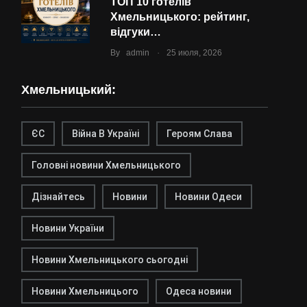
ТОП 10 готелів
Хмельницького: рейтинг,
відгуки…
.
By
admin
25 июля, 2026
Хмельницький:
ЄС
Війна В Україні
Героям Слава
Головні новини Хмельницького
Дізнайтесь
Новини
Новини Одеси
Новини України
Новини Хмельницького сьогодні
Новини Хмельницього
Одеса новини