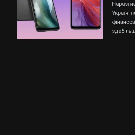
Наразі н
Україні 
фінансов
здебільш