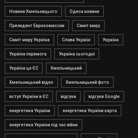
Новини Хмельницього
Одеса новини
Президент Еврокомиссии
Саміт миру
Саміт миру Україна
Слава Україні
Україна
Україна перемога
Україна сьогодні
Україна це ЄС
Хмельницький
Хмельницький відео
Хмельницький фото
вступ України в ЄС
відгуки
відгуки Google
енергетика України
енергетика України карта
енергетика України під час війни