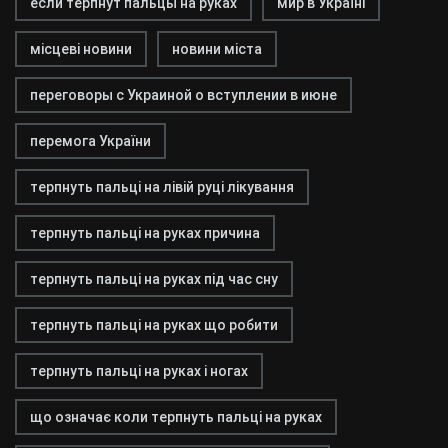
если терпнут пальцы на руках
мир в Україні
місцеві новини
новини міста
переговоры с Украиной о вступлении в июне
перемога України
терпнуть пальці на лівій руці лікування
терпнуть пальці на руках причина
терпнуть пальці на руках під час сну
терпнуть пальці на руках що робити
терпнуть пальці на руках і ногах
що означає коли терпнуть пальці на руках