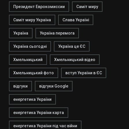
Президент Еврокомиссии
Саміт миру
Саміт миру Україна
Слава Україні
Україна
Україна перемога
Україна сьогодні
Україна це ЄС
Хмельницький
Хмельницький відео
Хмельницький фото
вступ України в ЄС
відгуки
відгуки Google
енергетика України
енергетика України карта
енергетика України під час війни