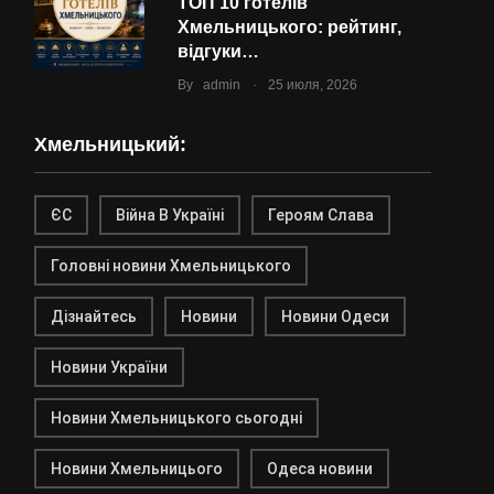
ТОП 10 готелів
Хмельницького: рейтинг,
відгуки…
.
By
admin
25 июля, 2026
Хмельницький:
ЄС
Війна В Україні
Героям Слава
Головні новини Хмельницького
Дізнайтесь
Новини
Новини Одеси
Новини України
Новини Хмельницького сьогодні
Новини Хмельницього
Одеса новини