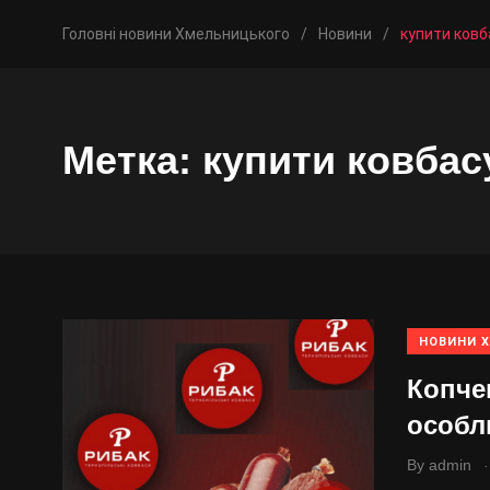
Головні новини Хмельницького
/
Новини
/
купити ковб
Метка:
купити ковбас
НОВИНИ 
Копчен
особл
.
By
admin