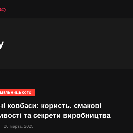
асу
у
ХМЕЛЬНИЦЬКОГО
і ковбаси: користь, смакові
ивості та секрети виробництва
26 марта, 2025