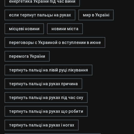
енергетика України під час війни
если терпнут пальцы на руках
мир в Україні
місцеві новини
новини міста
переговоры с Украиной о вступлении в июне
перемога України
терпнуть пальці на лівій руці лікування
терпнуть пальці на руках причина
терпнуть пальці на руках під час сну
терпнуть пальці на руках що робити
терпнуть пальці на руках і ногах