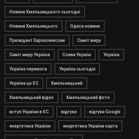
Новини Хмельницького сьогодні
Новини Хмельницього
Одеса новини
Президент Еврокомиссии
Саміт миру
Саміт миру Україна
Слава Україні
Україна
Україна перемога
Україна сьогодні
Україна це ЄС
Хмельницький
Хмельницький відео
Хмельницький фото
вступ України в ЄС
відгуки
відгуки Google
енергетика України
енергетика України карта