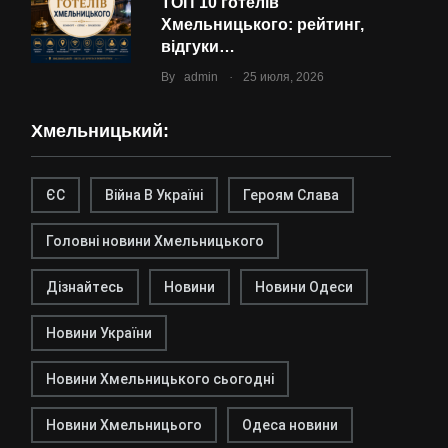
ТОП 10 готелів
Хмельницького: рейтинг,
відгуки…
.
By
admin
25 июля, 2026
Хмельницький:
ЄС
Війна В Україні
Героям Слава
Головні новини Хмельницького
Дізнайтесь
Новини
Новини Одеси
Новини України
Новини Хмельницького сьогодні
Новини Хмельницього
Одеса новини