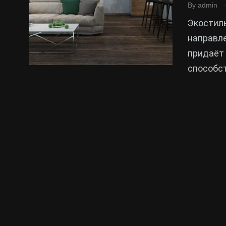
.
By
admin
Экостил
направле
придаёт 
способс