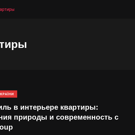
вартиры
ртиры
КРАЇНИ
иль в интерьере квартиры:
ния природы и современность c
oup