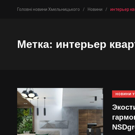
Головні новини Хмельницького
/
Новини
/
интерьер к
Метка:
интерьер ква
НОВИНИ У
Экост
гармо
NSDgr