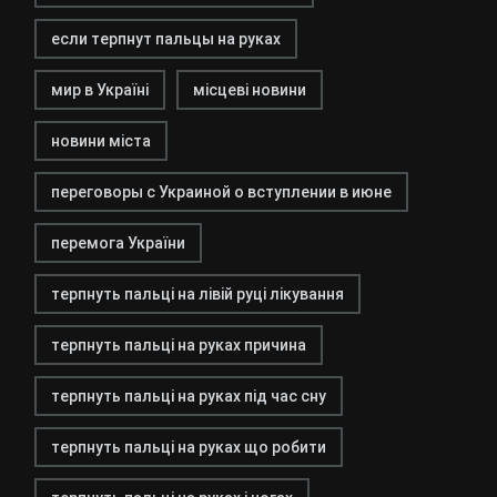
если терпнут пальцы на руках
мир в Україні
місцеві новини
новини міста
переговоры с Украиной о вступлении в июне
перемога України
терпнуть пальці на лівій руці лікування
терпнуть пальці на руках причина
терпнуть пальці на руках під час сну
терпнуть пальці на руках що робити