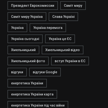
Президент Еврокомиссии
Саміт миру
Саміт миру Україна
Слава Україні
Україна
Україна перемога
Україна сьогодні
Україна це ЄС
Хмельницький
Хмельницький відео
Хмельницький фото
вступ України в ЄС
відгуки
відгуки Google
енергетика України
енергетика України карта
енергетика України під час війни