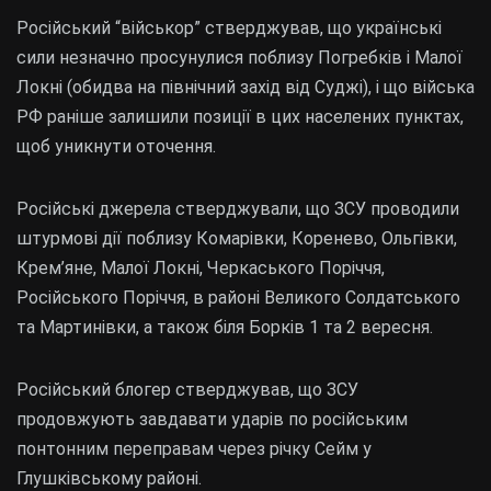
Російський “військор” стверджував, що українські
сили незначно просунулися поблизу Погребків і Малої
Локні (обидва на північний захід від Суджі), і що війська
РФ раніше залишили позиції в цих населених пунктах,
щоб уникнути оточення.
Російські джерела стверджували, що ЗСУ проводили
штурмові дії поблизу Комарівки, Коренево, Ольгівки,
Крем’яне, Малої Локні, Черкаського Поріччя,
Російського Поріччя, в районі Великого Солдатського
та Мартинівки, а також біля Борків 1 та 2 вересня.
Російський блогер стверджував, що ЗСУ
продовжують завдавати ударів по російським
понтонним переправам через річку Сейм у
Глушківському районі.