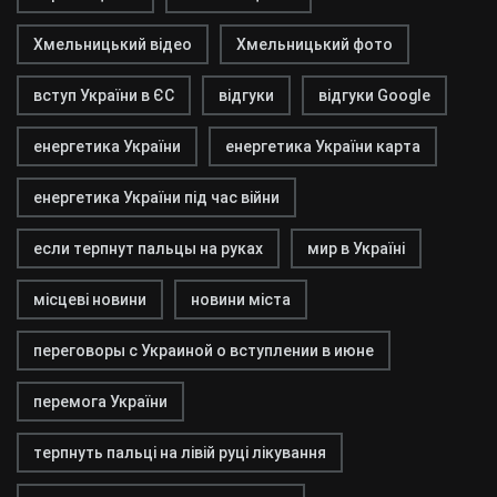
Хмельницький відео
Хмельницький фото
вступ України в ЄС
відгуки
відгуки Google
енергетика України
енергетика України карта
енергетика України під час війни
если терпнут пальцы на руках
мир в Україні
місцеві новини
новини міста
переговоры с Украиной о вступлении в июне
перемога України
терпнуть пальці на лівій руці лікування