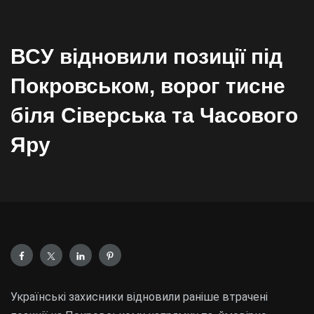
ВСУ відновили позиції під
Покровськом, ворог тисне
біля Сіверська та Часового
Яру
Українські захисники відновили раніше втрачені