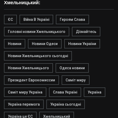
Хмельницький:
ЄС
Війна В Україні
Героям Слава
Головні новини Хмельницького
Дізнайтесь
Новини
Новини Одеси
Новини України
Новини Хмельницького сьогодні
Новини Хмельницього
Одеса новини
Президент Еврокомиссии
Саміт миру
Саміт миру Україна
Слава Україні
Україна
Україна перемога
Україна сьогодні
Україна це ЄС
Хмельницький