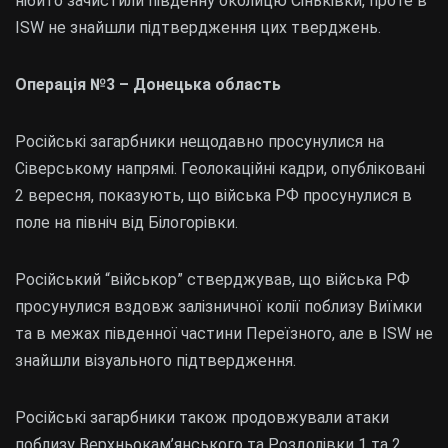
нібито зачистили південну околицю Сіньківки, проте в
ISW не знайшли підтвердження цих тверджень.
Операція №3 – Донецька область
Російські загарбники нещодавно просунулися на
Сіверському напрямі. Геолокаційні кадри, опубліковані
2 вересня, показують, що війська РФ просунулися в
поле на північ від Білогорівки.
Російський “військор” стверджував, що війська РФ
просунулися вздовж залізничної колії поблизу Виїмки
та в межах південної частини Переїзного, але в ISW не
знайшли візуального підтвердження.
Російські загарбники також продовжували атаки
поблизу Верхньокам’янського та Роздолівки 1 та 2