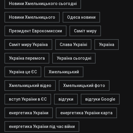
Новини Хмельницького сьогодні
Новини Хмельницього
Одеса новини
Президент Еврокомиссии
Саміт миру
Саміт миру Україна
Слава Україні
Україна
Україна перемога
Україна сьогодні
Україна це ЄС
Хмельницький
Хмельницький відео
Хмельницький фото
вступ України в ЄС
відгуки
відгуки Google
енергетика України
енергетика України карта
енергетика України під час війни