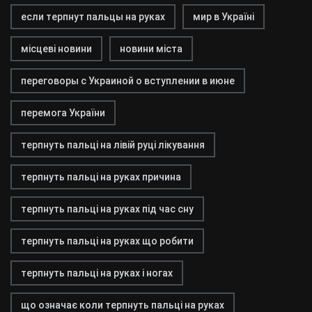
если терпнут пальцы на руках
мир в Україні
місцеві новини
новини міста
переговоры с Украиной о вступлении в июне
перемога України
терпнуть пальці на лівій руці лікування
терпнуть пальці на руках причина
терпнуть пальці на руках під час сну
терпнуть пальці на руках що робити
терпнуть пальці на руках і ногах
що означає коли терпнуть пальці на руках