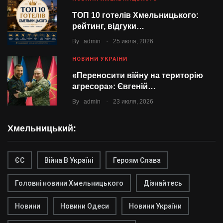
ТОП 10 готелів Хмельницького:
рейтинг, відгуки…
.
By
admin
25 июля, 2026
НОВИНИ УКРАЇНИ
«Переносити війну на територію
агресора»: Євгеній…
.
By
admin
23 июля, 2026
Хмельницький:
ЄС
Війна В Україні
Героям Слава
Головні новини Хмельницького
Дізнайтесь
Новини
Новини Одеси
Новини України