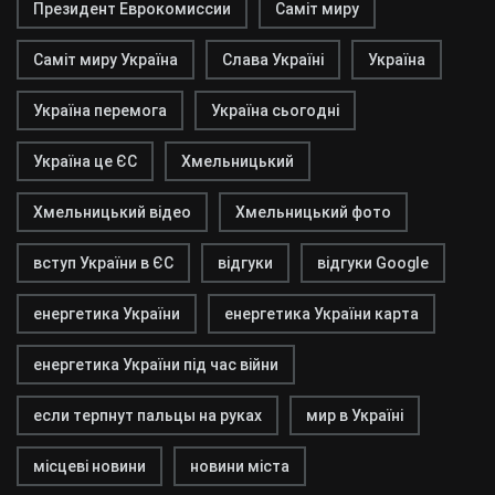
Президент Еврокомиссии
Саміт миру
Саміт миру Україна
Слава Україні
Україна
Україна перемога
Україна сьогодні
Україна це ЄС
Хмельницький
Хмельницький відео
Хмельницький фото
вступ України в ЄС
відгуки
відгуки Google
енергетика України
енергетика України карта
енергетика України під час війни
если терпнут пальцы на руках
мир в Україні
місцеві новини
новини міста