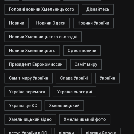
Головні новини Хмельницького
Дізнайтесь
Новини
Новини Одеси
Новини України
Новини Хмельницького сьогодні
Новини Хмельницього
Одеса новини
Президент Еврокомиссии
Саміт миру
Саміт миру Україна
Слава Україні
Україна
Україна перемога
Україна сьогодні
Україна це ЄС
Хмельницький
Хмельницький відео
Хмельницький фото
вступ України в ЄС
відгуки
відгуки Google