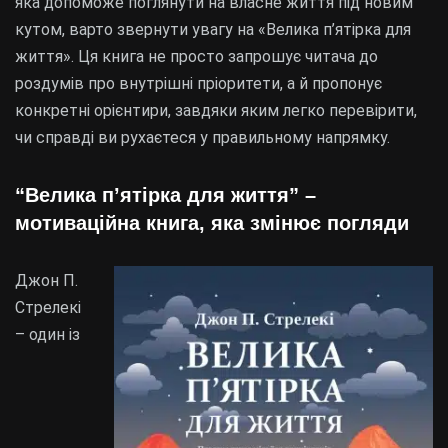
яка допоможе поглянути на власне життя під новим
кутом, варто звернути увагу на «Велика п’ятірка для
життя». Ця книга не просто запрошує читача до
роздумів про внутрішні пріоритети, а й пропонує
конкретні орієнтири, завдяки яким легко перевірити,
чи справді ви рухаєтеся у правильному напрямку.
“Велика п’ятірка для життя” –
мотиваційна книга, яка змінює погляди
Джон П.
Стрелекі
– один із