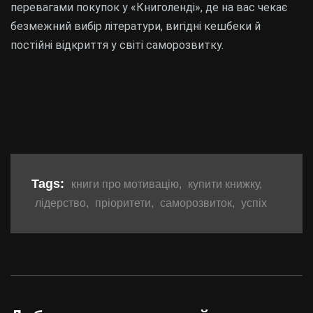
перевагами покупок у «Книголенді», де на вас чекає
безмежний вибір літератури, вигідні кешбеки й
постійні відкриття у світі саморозвитку.
Tags:
книги про мотивацію
,
купити книжку
,
лідерство
,
пріоритети
,
саморозвиток
,
успіх