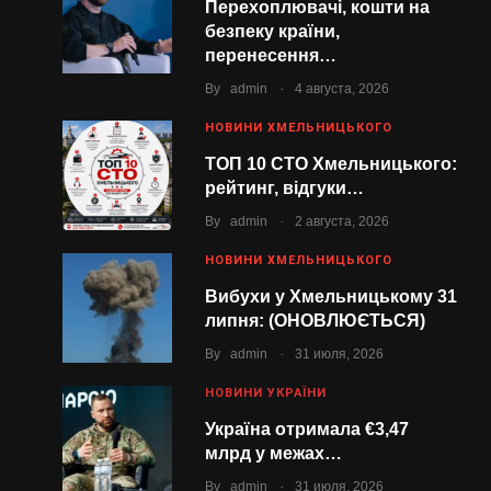
Перехоплювачі, кошти на
безпеку країни,
перенесення…
.
By
admin
4 августа, 2026
НОВИНИ ХМЕЛЬНИЦЬКОГО
ТОП 10 СТО Хмельницького:
рейтинг, відгуки…
.
By
admin
2 августа, 2026
НОВИНИ ХМЕЛЬНИЦЬКОГО
Вибухи у Хмельницькому 31
липня: (ОНОВЛЮЄТЬСЯ)
.
By
admin
31 июля, 2026
НОВИНИ УКРАЇНИ
Україна отримала €3,47
млрд у межах…
.
By
admin
31 июля, 2026