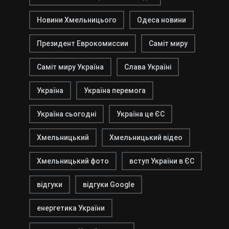
Новини Хмельницього
Одеса новини
Президент Еврокомиссии
Саміт миру
Саміт миру Україна
Слава Україні
Україна
Україна перемога
Україна сьогодні
Україна це ЄС
Хмельницький
Хмельницький відео
Хмельницький фото
вступ України в ЄС
відгуки
відгуки Google
енергетика України