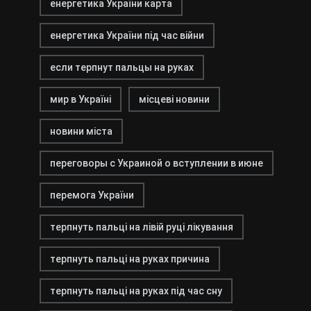
енергетика України карта
енергетика України під час війни
если терпнут пальцы на руках
мир в Україні
місцеві новини
новини міста
переговоры с Украиной о вступлении в июне
перемога України
терпнуть пальці на лівій руці лікування
терпнуть пальці на руках причина
терпнуть пальці на руках під час сну