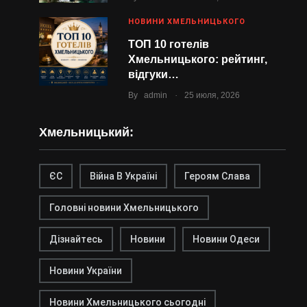
НОВИНИ ХМЕЛЬНИЦЬКОГО
ТОП 10 готелів
Хмельницького: рейтинг,
відгуки…
.
By
admin
25 июля, 2026
Хмельницький:
ЄС
Війна В Україні
Героям Слава
Головні новини Хмельницького
Дізнайтесь
Новини
Новини Одеси
Новини України
Новини Хмельницького сьогодні