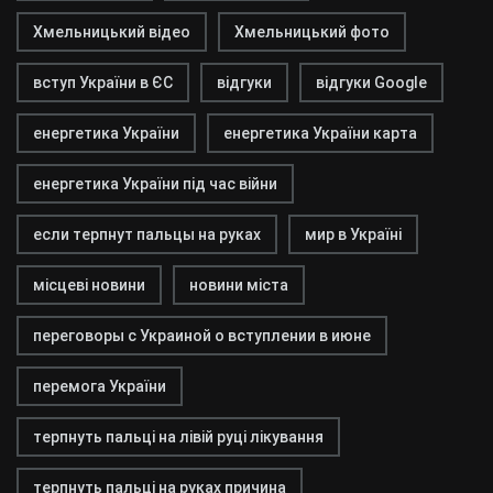
Хмельницький відео
Хмельницький фото
вступ України в ЄС
відгуки
відгуки Google
енергетика України
енергетика України карта
енергетика України під час війни
если терпнут пальцы на руках
мир в Україні
місцеві новини
новини міста
переговоры с Украиной о вступлении в июне
перемога України
терпнуть пальці на лівій руці лікування
терпнуть пальці на руках причина