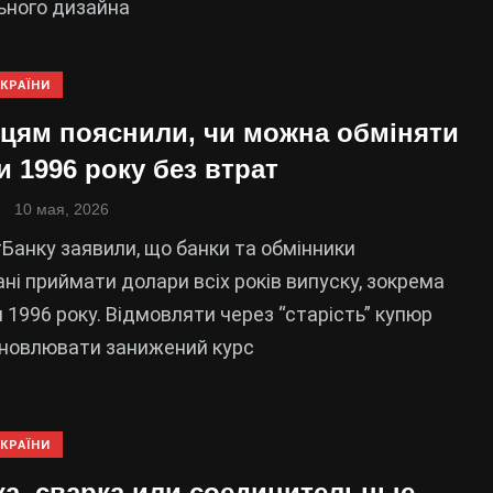
ьного дизайна
КРАЇНИ
нцям пояснили, чи можна обміняти
 1996 року без втрат
10 мая, 2026
Банку заявили, що банки та обмінники
ані приймати долари всіх років випуску, зокрема
 1996 року. Відмовляти через “старість” купюр
ановлювати занижений курс
КРАЇНИ
ка, сварка или соединительные