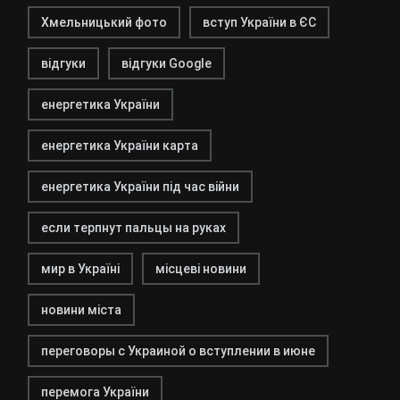
Хмельницький фото
вступ України в ЄС
відгуки
відгуки Google
енергетика України
енергетика України карта
енергетика України під час війни
если терпнут пальцы на руках
мир в Україні
місцеві новини
новини міста
переговоры с Украиной о вступлении в июне
перемога України