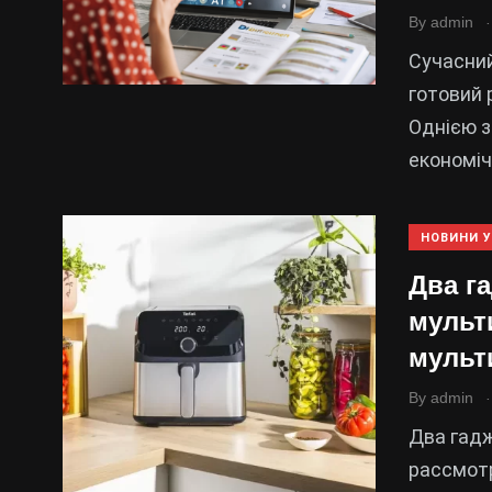
.
By
admin
Сучасний
готовий 
Однією з
економіч
НОВИНИ У
Два г
мульт
мульт
.
By
admin
Два гадж
рассмотр