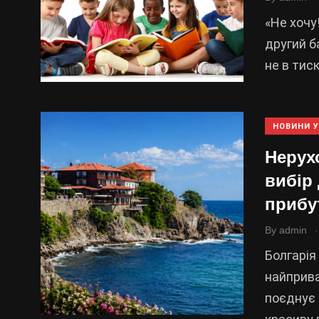
«Не хочу!
другий б
не в тиск
НОВИНИ У
Нерух
вибір 
прибу
.
By
admin
Болгарія
найприва
поєднує 