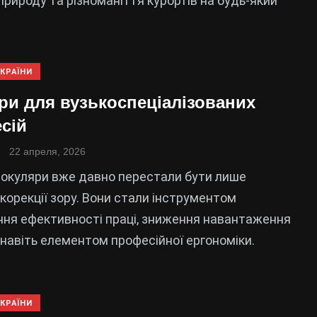
природу та різноманіття курортів на будь-який
КРАЇНИ
ри для вузькоспеціалізованих
сій
22 апреля, 2026
 окуляри вже давно перестали бути лише
корекції зору. Вони стали інструментом
ня ефективності праці, зниження навантаження
а навіть елементом професійної ергономіки.
КРАЇНИ