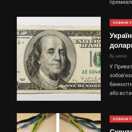
премиал
НОВИНИ У
Украї
долари
.
By
admin
У Приват
зобов’яз
банкноти
або вст
НОВИНИ У
Скрут