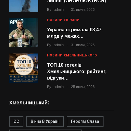
липня: (ОНОВЛЮЄТЬСЯ)
.
By
admin
31 июля, 2026
НОВИНИ УКРАЇНИ
Україна отримала €3,47
млрд у межах…
.
By
admin
31 июля, 2026
НОВИНИ ХМЕЛЬНИЦЬКОГО
ТОП 10 готелів
Хмельницького: рейтинг,
відгуки…
.
By
admin
25 июля, 2026
Хмельницький:
ЄС
Війна В Україні
Героям Слава