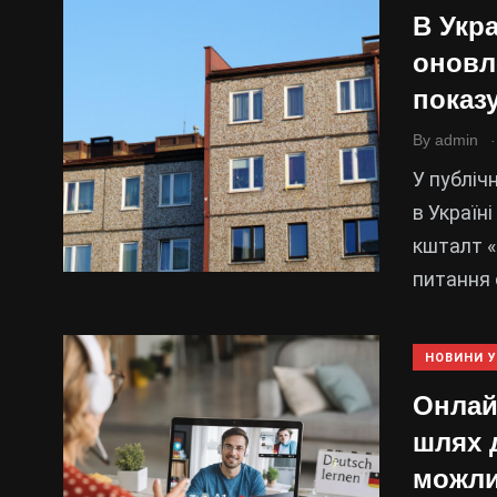
В Укр
оновл
показ
.
By
admin
У публіч
в Україн
кшталт «
питання 
НОВИНИ У
Онлай
шлях 
можли