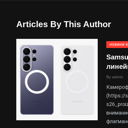
Articles By This Author
НОВИНИ 
Samsu
линей
.
By
admin
Камероф
(https://
s26_proi
внимание
флагман