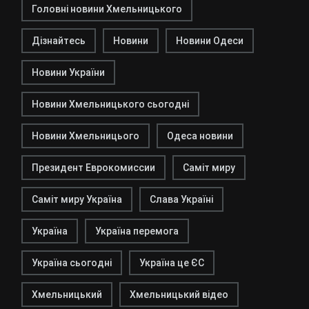
Головні новини Хмельницького
Дізнайтесь
Новини
Новини Одеси
Новини України
Новини Хмельницького сьогодні
Новини Хмельницього
Одеса новини
Президент Еврокомиссии
Саміт миру
Саміт миру Україна
Слава Україні
Україна
Україна перемога
Україна сьогодні
Україна це ЄС
Хмельницький
Хмельницький відео