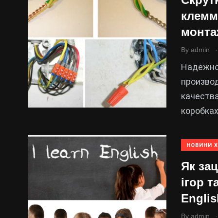
клемм
монта
.
By
admin
Надежнос
производ
качеств
коробка
НОВИНИ 
Як зац
ігор т
Engli
.
By
admin