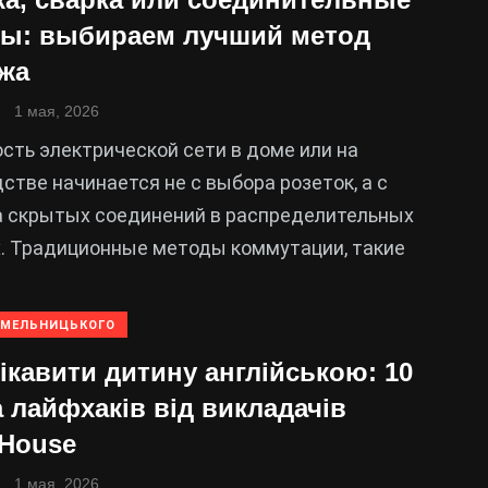
ы: выбираем лучший метод
жа
1 мая, 2026
ть электрической сети в доме или на
стве начинается не с выбора розеток, а с
а скрытых соединений в распределительных
х. Традиционные методы коммутации, такие
ХМЕЛЬНИЦЬКОГО
ікавити дитину англійською: 10
а лайфхаків від викладачів
sHouse
1 мая, 2026