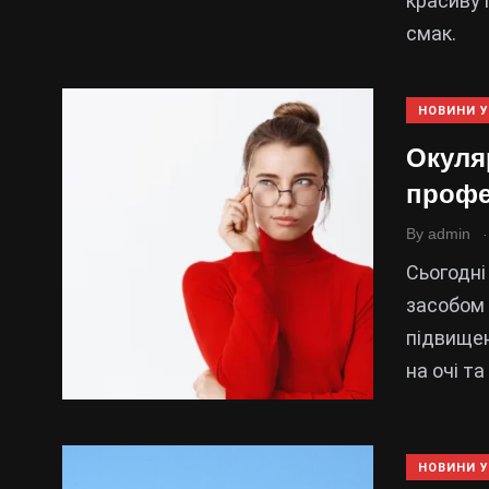
красиву 
смак.
НОВИНИ У
Окуля
профе
.
By
admin
Сьогодні
засобом 
підвищен
на очі т
НОВИНИ У